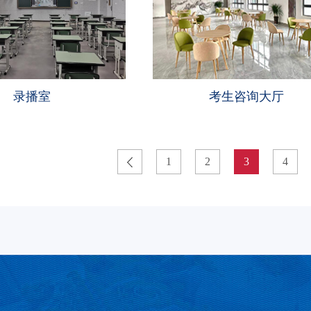
录播室
考生咨询大厅
1
2
3
4