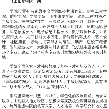
（上图是学院一期）
学院设置有马克思主义学院&公共课程部、信息工程学
院、航空学院、文旅学院、卫生康复学院、建筑工程学院6个
二级学院。按照需求导向、一流建设、创新引领、特色发展、
精准聚焦的发展原则，开设有无人机应用技术、民航运输服
务、应急救援技术、电子信息工程技术、数字媒体技术、计算
机应用技术、人工智能技术应用、新能源汽车技术、艺术设
计、社区康复、婴幼儿托育服务与管理、助产、建设工程管
理、智能建造技术、大数据与财务管理、飞机机电设备维修共
16个专业。建立了54个校内专业实训室和53家校外实习实训基
地。
学院全面落实人才强校战略，坚持人才引培双管齐下，打
造了一支高层次、双师型教师队伍。现有教职工399人，其中
国家二级教授1人，四川省特级教师1人，专兼职教师259人，
正高级职称26人、副高级职称51人，中级职称30人，具有博
士、硕士学位55人，“双师型”教师33人。
学院坚持走应用型、区域性、特色化的发展道路。自设立
以来，主动融入地方经济，积极探索实践校企深度融合发展模
式，统筹推进学院的教育教学、人才培养、科学研究和地方服